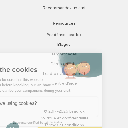
Recommandez un ami
Ressources
Académie Leadfox
Blogue
Continue without consent
Témoignages
Hi there!
Démo gratuite
We're the cookies
Leadfox vs concurrent
We waited to be sure that this website
Centre d'aide
interests you before knocking, but we
have
to know if we can be your companions during your visit.
Why are we using cookies?
Analytics
© 2017-2026 Leadfox
Politique et confidentialité
Consents certified by
Termes et conditions