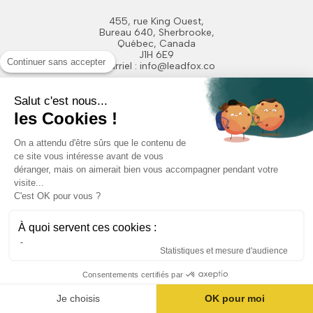
455, rue King Ouest,
Bureau 640, Sherbrooke,
Québec, Canada
J1H 6E9
Continuer sans accepter
Courriel :
info@leadfox.co
Téléphone : +1-819-200-1103
Salut c'est nous...
les Cookies !
On a attendu d'être sûrs que le contenu de
ce site vous intéresse avant de vous
déranger, mais on aimerait bien vous accompagner pendant votre
Entreprise
visite...
C'est OK pour vous ?
À propos de Leadfox
À quoi servent ces cookies :
Travailler chez Leadfox
Statistiques et mesure d'audience
Contactez-nous
Consentements certifiés par
Fonctionnalités
Je choisis
OK pour moi