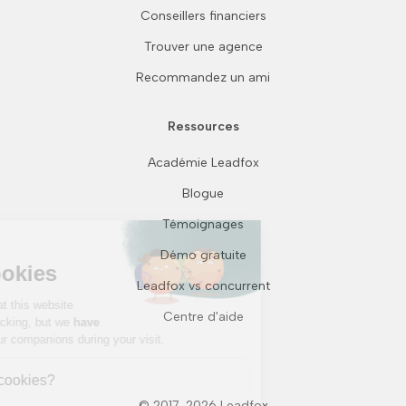
Conseillers financiers
Trouver une agence
Recommandez un ami
Ressources
Académie Leadfox
Blogue
Continue without consent
Témoignages
Hi there!
Démo gratuite
We're the cookies
Leadfox vs concurrent
We waited to be sure that this website
Centre d'aide
interests you before knocking, but we
have
to know if we can be your companions during your visit.
Why are we using cookies?
Analytics
© 2017-2026 Leadfox